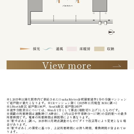
View more
※1.2015年以降大阪市内で供給されたOsakaMetro谷町線駅徒歩1分の分譲マンション
で総戸数が最大となります。※1Rマンション除く（2025年11月現在 MRC調べ）
※3.North街区 総戸数198戸、South街区 総戸数285戸
※徒歩分数表示については、80ｍを1分として算出（端数切り上げ）したものです。
※掲載の所要時間は通勤時（7,8時台）、（）内は日中平常時（9～17時）の目的駅への最多
所要時間です。電車の所要時間は時間帯により異なります。
※「駅すぱあと」調べ。2025年11月時点調査のものでダイヤ改正等により変更となる場
合があります。
※「駅すぱあと」の算定に基づき、上記所要時間には待ち時間、乗換時間が含まれてお
ります。