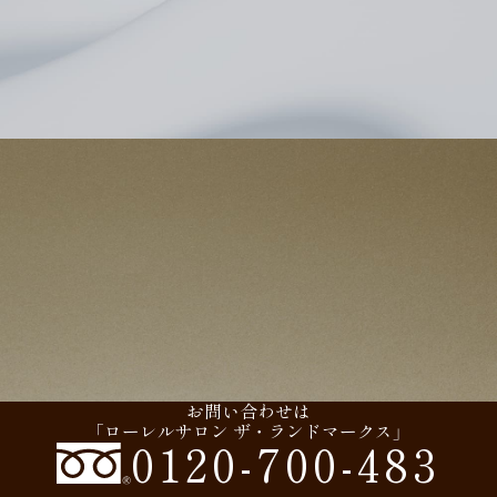
マンションサロンの
来場予約はこちら
お問い合わせは
「ローレルサロン ザ・ランドマークス」
0120-700-483
ハルカスマンションラウンジの