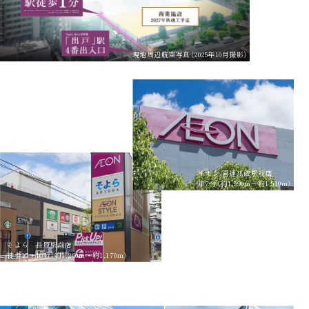
現地周辺航空写真（2025年10月撮影）
イオン 喜連瓜破駅前店
車7分（約1,590m〜約1,510m）
そよら 長原駅前店
徒歩15〜16分（約1,260m〜約1,170m）