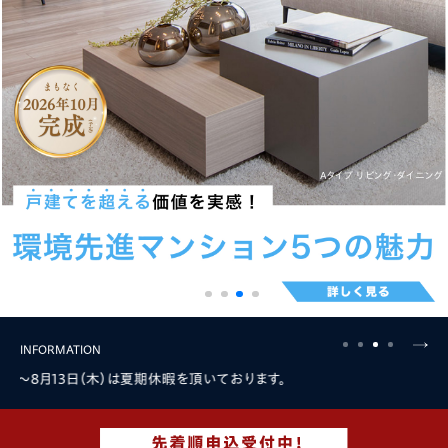
Aタイプ リビング・ダイニング
外観完成予想CG
image photo
外観完成予想CG
INFORMATION
月13日（木）は夏期休暇を頂いております。