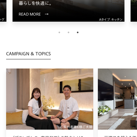
新たな駅前ランドマーク。
READ MORE →
ッチン
エントランス完成予想CG
CAMPAIGN & TOPICS
ご契約者様K様ご夫婦