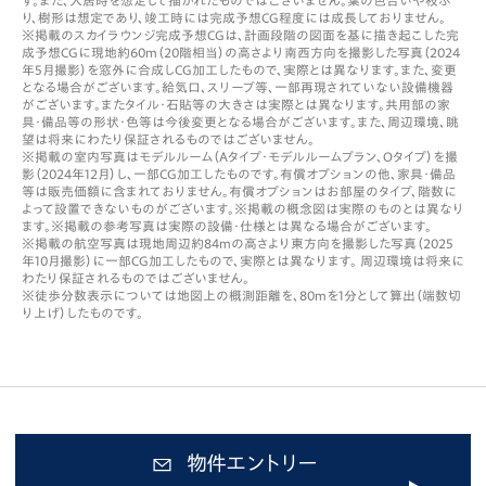
り、樹形は想定であり、竣工時には完成予想CG程度には成長しておりません。
※掲載のスカイラウンジ完成予想CGは、計画段階の図面を基に描き起こした完
成予想CGに現地約60m（20階相当）の高さより南西方向を撮影した写真（2024
年5月撮影）を窓外に合成しCG加工したもので、実際とは異なります。また、変更
となる場合がございます。給気口、スリーブ等、一部再現されていない設備機器
がございます。またタイル・石貼等の大きさは実際とは異なります。共用部の家
具・備品等の形状・色等は今後変更となる場合がございます。また、周辺環境、眺
望は将来にわたり保証されるものではございません。
※掲載の室内写真はモデルルーム（Aタイプ・モデルルームプラン、Oタイプ）を撮
影（2024年12月）し、一部CG加工したものです。有償オプションの他、家具・備品
等は販売価額に含まれておりません。有償オプションはお部屋のタイプ、階数に
よって設置できないものがございます。※掲載の概念図は実際のものとは異なり
ます。※掲載の参考写真は実際の設備・仕様とは異なる場合がございます。
※掲載の航空写真は現地周辺約84mの高さより東方向を撮影した写真（2025
年10月撮影）に一部CG加工したもので、実際とは異なります。 周辺環境は将来に
わたり保証されるものではございません。
※徒歩分数表示については地図上の概測距離を、80mを1分として算出（端数切
り上げ）したものです。
物件エントリー