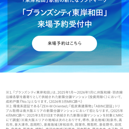
「東岸和田」駅前の新たなランドマーク
「
ブランズシティ
東岸和田」
来場予約受付中
来場予約はこちら
※１．「ブランズシティ東岸和田」は、2025年1月～2026年1月にJR阪和線・羽衣線
沿線各駅を最寄りとして供給された新築分譲マンション（投資用除く）において、
成約戸数『No.1』となります。（2026年3月MRC調べ）
※２．環境系認証である「ZEH-M Oriented」「低炭素建築物」「ABINC認証」トリ
プル取得は南大阪エリアの新築分譲マンションにおいて初となります。（2025年
4月MRC調べ：2025年3月31日まで供給された新築分譲マンションを対象にMRC
にて調査）※南大阪エリアの地域は次のとおりです。堺市、泉北地域（和泉市、高
石市、泉大津市、忠岡町）、泉南地域（岸和田市、貝塚市、熊取町、泉佐野市、田尻
町、泉南市、阪南市、岬町）、南河内地域（松原市、羽曳野市、藤井寺市、太子町、河