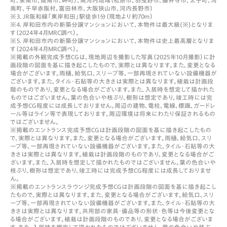
南町、千早赤阪村、富田林市、大阪狭山市、河内長野市）
※３．JR阪和線「東岸和田」駅徒歩1分（現地より約70ｍ）
※４．岸和田市内の新築分譲マンションにおいて、本物件は最大級(※)となりま
す（2024年4月MRC調べ）。
※５．岸和田市内の新築分譲マンションにおいて、本物件は史上最高層となりま
す（2024年4月MRC調べ）。
※掲載の外観完成予想CGは、現地周辺を撮影した写真（2025年10月撮影）に計
画段階の図面を基に描き起こしたもので、実際とは異なります。また、変更となる
場合がございます。雨樋、給気口、スリーブ等、一部再現されていない設備機器が
ございます。また、タイル・石貼等の大きさは実際とは異なります。植栽は計画段
階のものであり、変更となる場合がございます。また、入居時を想定して描かれた
ものではございません。葉の色合いや枝ぶり、樹形は想定であり、竣工時には完
成予想CG程度には成長しておりません。周辺の建物、電柱、電線、標識、ガードレ
ール等はライン等で表現しております。周辺環境は将来にわたり保証されるもの
ではございません。
※掲載のエントランス完成予想CGは計画段階の図面を基に描き起こしたもの
で、実際とは異なります。また、変更となる場合がございます。雨樋、給気口、スリ
ーブ等、一部再現されていない設備機器がございます。また、タイル・石貼等の大
きさは実際とは異なります。植栽は計画段階のものであり、変更となる場合がご
ざいます。また、入居時を想定して描かれたものではございません。葉の色合いや
枝ぶり、樹形は想定であり、竣工時には完成予想CG程度には成長しておりませ
ん。
※掲載のエントランスラウンジ完成予想CGは計画段階の図面を基に描き起こし
たもので、実際とは異なります。また、変更となる場合がございます。給気口、スリ
ーブ等、一部再現されていない設備機器がございます。また、タイル・石貼等の大
きさは実際とは異なります。共用部の家具・備品等の形状・色等は今後変更とな
る場合がございます。植栽は計画段階のものであり、変更となる場合がございま
す。また、入居時を想定して描かれたものではございません。葉の色合いや枝ぶ