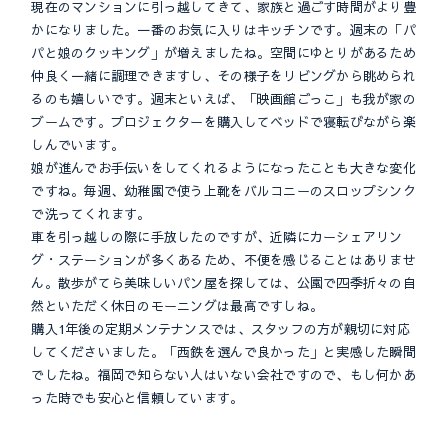
現在のマンションに引っ越してきて、家族と過ごす時間がより豊
かになりました。一番のお気に入りはキッチンです。週末の「パ
パと娘のクッキング」が増えましたね。空間にゆとりがあるため
仲良く一緒に調理できますし、その様子をリビングから眺められ
るのも嬉しいです。週末といえば、「映画館ごっこ」も我が家の
ブームです。プロジェクターを購入してベッドで寝転びながら楽
しんでいます。
娘が進んでお手伝いをしてくれるようになったことも大きな変化
ですね。毎週、幼稚園で使う上靴をバルコニーのスロップシンク
で洗ってくれます。
車を引っ越しの際に手放したのですが、近隣にカーシェアリン
グ・ステーションが多くあるため、不便を感じることはありませ
ん。散歩がてら美味しいパン屋を探しては、公園で四季折々の自
然といただく休日のモーニングは最高ですしね。
購入1年後の定期メンテナンスでは、スタッフの方が親切に対応
してくださいました。「西鉄を選んで良かった」と実感した瞬間
でしたね。福岡で知らない人はいない会社ですので、もし何かあ
った時でも安心と信頼しています。