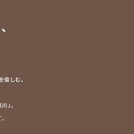
、
。
を愉しむ。
川」。
、