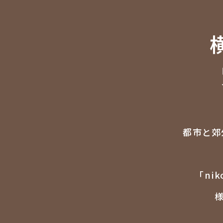
都市と郊
「ni