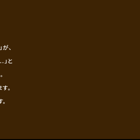
」が、
..」と
。
ます。
す。